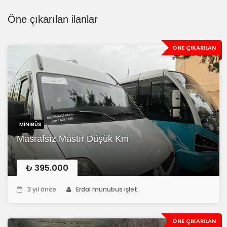
Öne çıkarılan ilanlar
ÖNE ÇIKARILAN
MINIBÜS
Masrafsız Mastır Düşük Km
₺ 395.000
3 yıl önce
Erdal munubus işlet.
ÖNE ÇIKARILAN