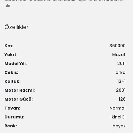
alır
Özellikler
Km:
360000
Yakıt:
Mazot
Model Yili:
2011
Cekis:
arka
Koltuk:
13+1
Motor Hacmi:
2001
Motor Gücü:
126
Tavan:
Normal
Durumu:
İkinci El
Renk:
beyaz