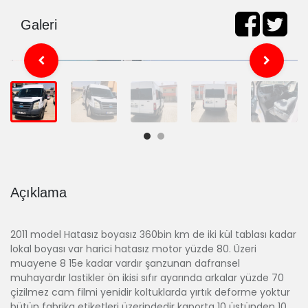
Galeri
Açıklama
2011 model Hatasız boyasız 360bin km de iki kül tablası kadar
lokal boyası var harici hatasız motor yüzde 80. Üzeri
muayene 8 15e kadar vardır şanzunan dafransel
muhayardır lastikler ön ikisi sıfır ayarında arkalar yüzde 70
çizilmez cam filmi yenidir koltuklarda yırtık deforme yoktur
bütün fabrika etiketleri üzerindedir kaporta 10 üstünden 10