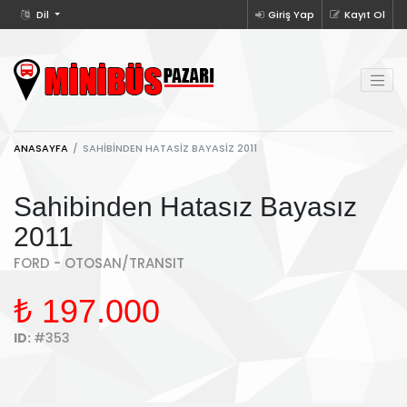
Dil
Giriş Yap
Kayıt Ol
ANASAYFA
SAHIBINDEN HATASIZ BAYASIZ 2011
Sahibinden Hatasız Bayasız
2011
FORD - OTOSAN/TRANSIT
₺ 197.000
ID:
#353