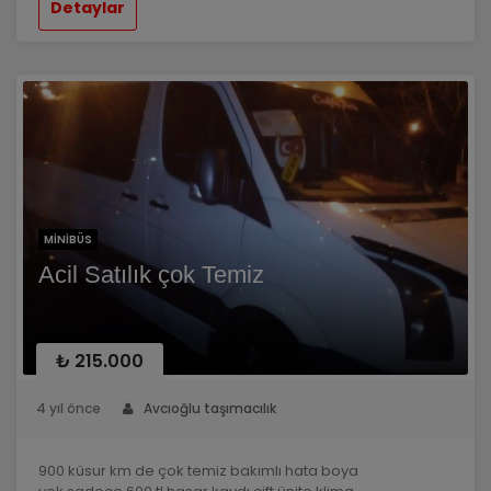
Detaylar
MINIBÜS
Acil Satılık çok Temiz
₺ 215.000
4 yıl önce
Avcıoğlu taşımacılık
900 küsur km de çok temiz bakımlı hata boya