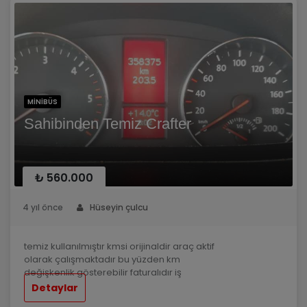
MINIBÜS
Sahibinden Temiz Crafter
₺ 560.000
4 yıl önce
Hüseyin çulcu
temiz kullanılmıştır kmsi orijinaldir araç aktif
olarak çalışmaktadır bu yüzden km
değişkenlik gösterebilir faturalıdır iş
değişikliğinden ötürü satılıktır alan kişi
Detaylar
memnun kalır fenni muayenesi mevcuttur