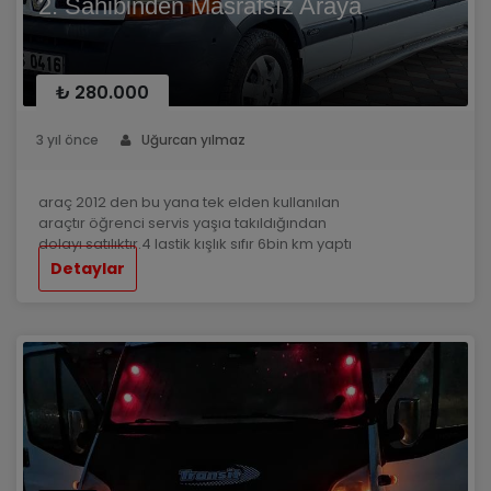
2. Sahibinden Masrafsız Araya
₺ 280.000
3 yıl önce
Uğurcan yılmaz
araç 2012 den bu yana tek elden kullanılan
araçtır öğrenci servis yaşıa takıldığından
dolayı satılıktır.4 lastik kışlık sıfır 6bin km yaptı
daha yağ ve sıvı bakımları 4bin önce yapıldı
Detaylar
motor kusursuz orjinal km çift camlı Çorum
kalorifer klima mevcut alt takım sorunsuz
kısaca masrafsız araç alan arkadaşa
şimdiden hayırlı olsun.