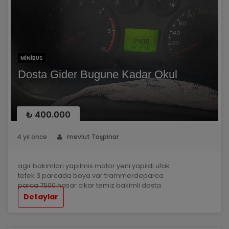
MINIBÜS
Dosta Gider Bugune Kadar Okul
₺ 400.000
4 yıl önce
mevlut Taşpinar
agir bakimlari yapilmis motor yeni yapildi ufak
tefek 3 parcada boya var trammerdeparca
parca 7500 hasar cikar temiz bakimli dosta
gider
Detaylar