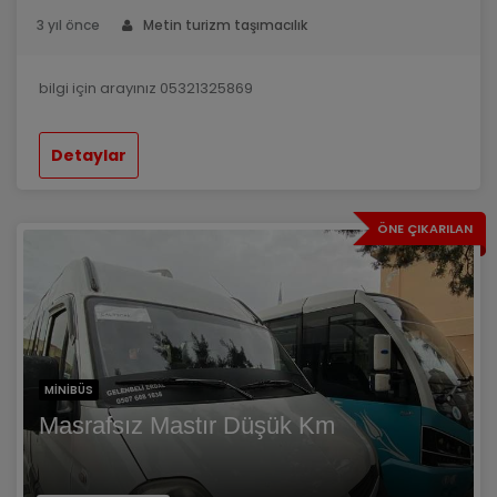
3 yıl önce
Metin turizm taşımacılık
bilgi için arayınız 05321325869
Detaylar
ÖNE ÇIKARILAN
MINIBÜS
Masrafsız Mastır Düşük Km