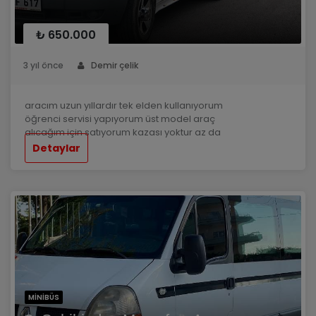
₺ 650.000
3 yıl önce
Demir çelik
aracım uzun yıllardır tek elden kullanıyorum
öğrenci servisi yapıyorum üst model araç
alıcağım için satıyorum kazası yoktur az da
olsa pazarlık araç başında yapılır
Detaylar
MINIBÜS