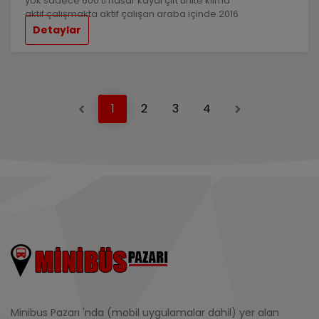
yok sadece 600 tl hasar kaydı çift ünite klima
aktif çalışmakta aktif çalışan araba içinde 2016
crafter koltuk takımı var 2008 koltuklu fiyatı 200
Detaylar
bin detaylı bilgi için 0539 304 3937
Previous
Next
Minibus Pazarı 'nda (mobil uygulamalar dahil) yer alan