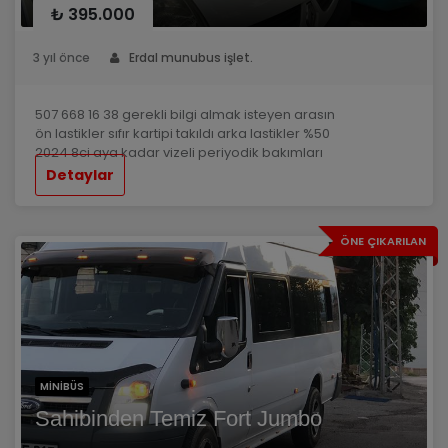
₺ 395.000
3 yıl önce
Erdal munubus işlet.
507 668 16 38 gerekli bilgi almak isteyen arasın
ön lastikler sıfır kartipi takıldı arka lastikler %50
2024 8ci aya kadar vizeli periyodik bakımları
yeni yapıldı
Detaylar
ÖNE ÇIKARILAN
MINIBÜS
Sahibinden Temiz Fort Jumbo