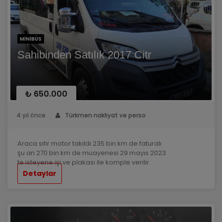
MINIBÜS
Sahibinden Satılık 2017 Citr
₺ 650.000
4 yıl önce
Türkmen nakliyat ve perso
Araca sıfır motor takıldı 235 bin km de faturalı
şu an 270 bin km de muayenesi 29 mayıs 2023
te isteyene işi ve plakası ile komple verilir.
Detaylar