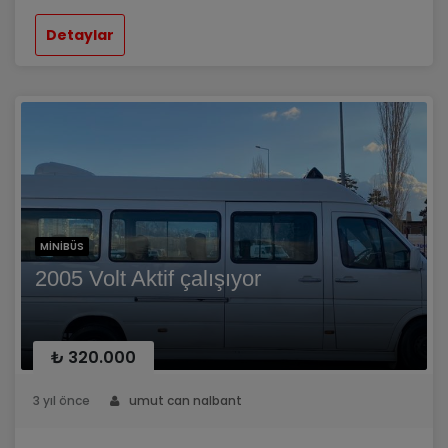
Detaylar
MINIBÜS
2005 Volt Aktif çalışıyor
₺ 320.000
3 yıl önce
umut can nalbant