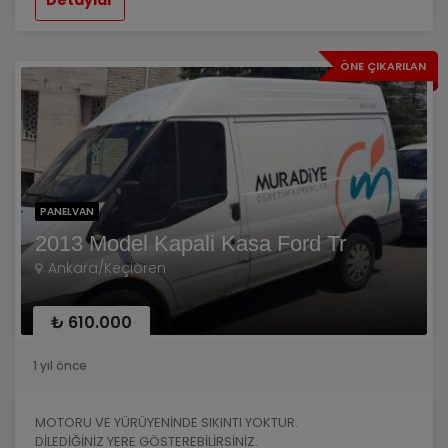
ÖNE ÇIKARILAN
PANELVAN
2013 Model Kapali Kasa Ford Tr
Ankara/Keçiören
₺ 610.000
1 yıl önce
MOTORU VE YÜRÜYENİNDE SIKINTI YOKTUR.
DİLEDİĞİNİZ YERE GÖSTEREBİLİRSİNİZ.