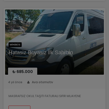
araç ruhsat ta 16+1 geçmektedir ama 19+1 dir
araçta TV vardır bakımları düzgün ve
zamanında yapılmıştır. araç truzim
pakettir.Ağır bakımları yaptırılmıştır. irtibat
numarası: Hüseyin çulcu 05332644355 Murat
Kaya : 05426813240 Muhlis Tuğrul:05358772272
MINIBÜS
Hatasiz Boyasiz İlk Sahİbİn
₺ 685.000
4 yıl önce
Avcı otomotiv
MASRAFSIZ OKUL TAŞITI FATURALI SIFIR MUAYENE