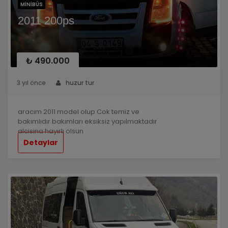
MINIBÜS
2011 200ps
₺ 490.000
3 yıl önce
huzur tur
aracım 2011 model olup Cok temiz ve
bakımlıdır bakımları eksiksiz yapılmaktadır
alcisina hayırlı olsun
Detaylar