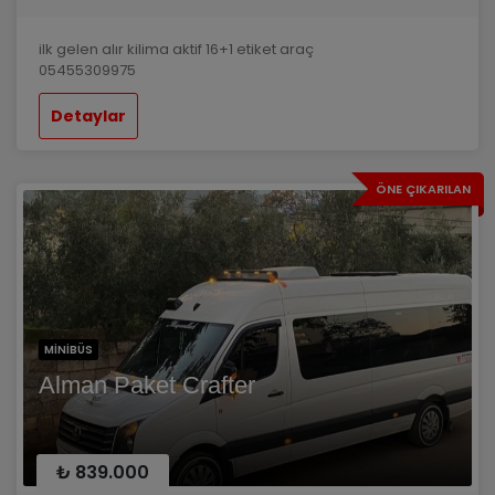
ilk gelen alır kilima aktif 16+1 etiket araç
05455309975
Detaylar
ÖNE ÇIKARILAN
MINIBÜS
Alman Paket Crafter
₺ 839.000