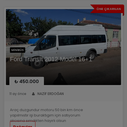
ÖNE ÇIKARILAN
MINIBÜS
Ford Transİt 2012 Model 16+1
₺ 450.000
11 ay önce
NAZİF ERDOĞAN
Araç duzgundur motoru 50 bin km önce
yapılmıstır işi buraktıgım için satıyorum
alıcısına sımdıkten hayırlı olsun
Detaylar