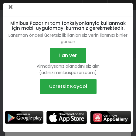
×
Dil
Giriş Yap
Kayıt Ol
Minibus Pazarını tam fonksiyonlarıyla kullanmak
için mobil uygulamayı kurmanız gerekmektedir.
Lansman öncesi ücretsiz ilk ilanları siz verin ilanınızı binler
görsün
İlan ver
Almadıysanız alanadını siz alın
(adiniz.minibuspazari.com)
Minibüs
Otubüs
Kam
Ücretsiz Kaydol
Ne?