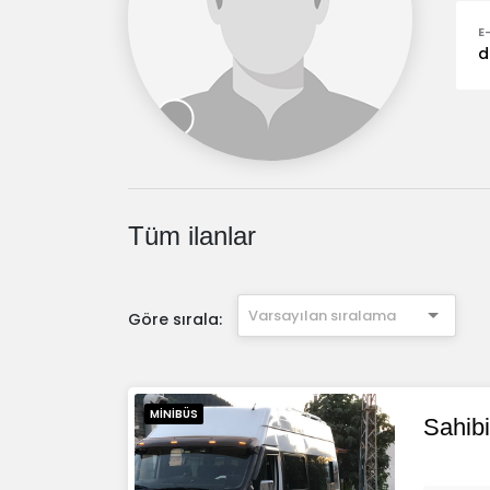
E
d
Tüm ilanlar
Varsayılan sıralama
Göre sırala:
MINIBÜS
Sahib