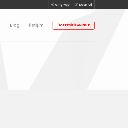
Giriş Yap
Kayıt Ol
r
Blog
İletişim
ÜCRETSIZ İLAN EKLE