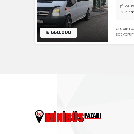
OLUŞ
13.12.20
aracım uz
₺ 650.000
satıyorum