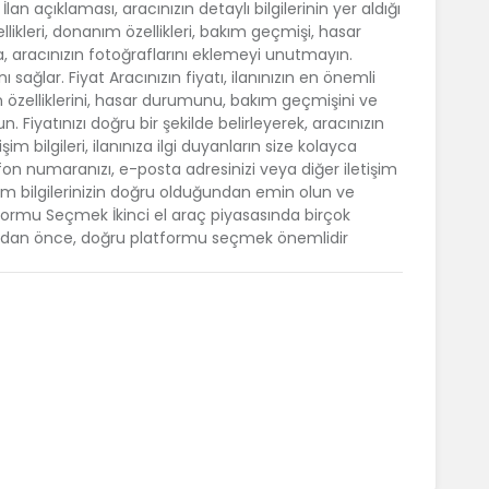
lan açıklaması, aracınızın detaylı bilgilerinin yer aldığı
likleri, donanım özellikleri, bakım geçmişi, hasar
ca, aracınızın fotoğraflarını eklemeyi unutmayın.
 sağlar. Fiyat Aracınızın fiyatı, ilanınızın en önemli
cın özelliklerini, hasar durumunu, bakım geçmişini ve
iyatınızı doğru bir şekilde belirleyerek, aracınızın
letişim bilgileri, ilanınıza ilgi duyanların size kolayca
fon numaranızı, e-posta adresinizi veya diğer iletişim
tişim bilgilerinizin doğru olduğundan emin olun ve
Platformu Seçmek İkinci el araç piyasasında birçok
madan önce, doğru platformu seçmek önemlidir