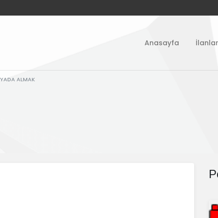
Anasayfa
İlanla
K YADA ALMAK
P