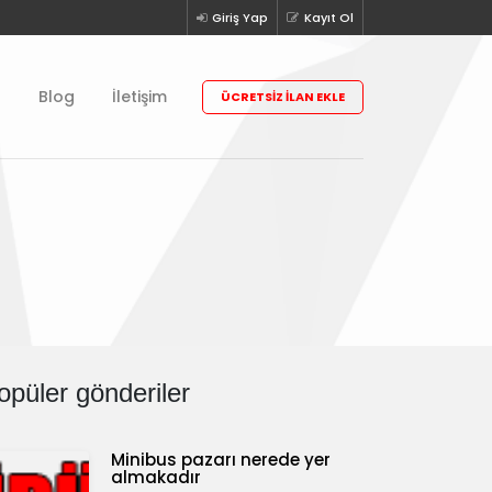
Giriş Yap
Kayıt Ol
r
Blog
İletişim
ÜCRETSIZ İLAN EKLE
opüler gönderiler
Minibus pazarı nerede yer
almakadır