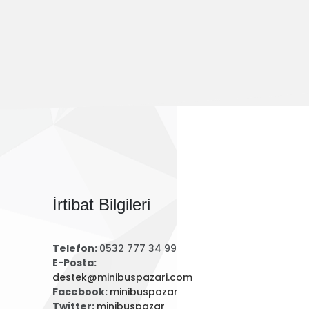
İrtibat Bilgileri
Telefon:
0532 777 34 99
E-Posta:
destek@minibuspazari.com
Facebook:
minibuspazar
Twitter:
minibuspazar